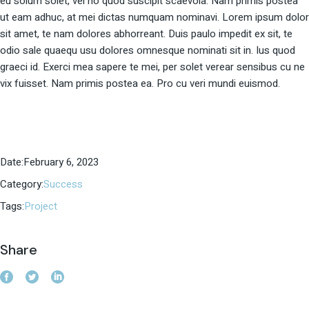
eu solum solet, vel no quod suscipit scaevola. Nam primis postea
ut eam adhuc, at mei dictas numquam nominavi. Lorem ipsum dolor
sit amet, te nam dolores abhorreant. Duis paulo impedit ex sit, te
odio sale quaequ usu dolores omnesque nominati sit in. Ius quod
graeci id. Exerci mea sapere te mei, per solet verear sensibus cu ne
vix fuisset. Nam primis postea ea. Pro cu veri mundi euismod.
Date:
February 6, 2023
Category:
Success
Tags:
Project
Share